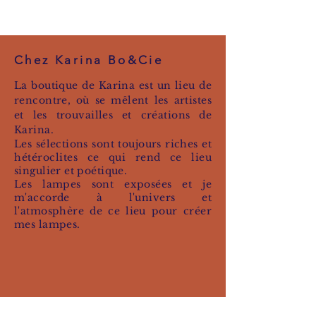
Chez Karina Bo&Cie
La boutique de Karina est un lieu de
rencontre, où se mêlent les artistes
et les trouvailles et créations de
Karina.
Les sélections sont toujours riches et
hétéroclites
ce qui rend ce lieu
singulier et poétique.
Les lampes sont exposées et je
m'accorde à l'univers et
l'atmosphère de ce lieu pour créer
mes lampes.