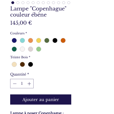
Lampe "Copenhague"
couleur ébène
Prix
145,00 €
Couleurs
*
Teinte Bois
*
Quantité
*
Ajouter au panier
Lampe à poser Copenhague :