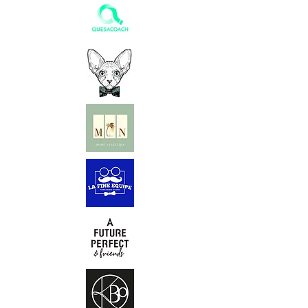
Dimensions lampe :
Moyenne :
55 cm de diamètre / 33 cm de
hauteur