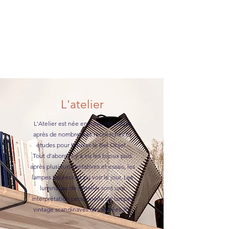
L'atelier
L'Atelier est née en novembre 2019
après de nombreuses recherches et
études pour trouver le Bel Objet.
Tout d'abord, il y a eu les bijoux puis
après plusieurs tentatives et essais, les
lampes tissées ont pu voir le jour. Les
luminaires de l'Atelier sont une
interprétation personnelle de lampes
vintage scandinaves des années 70.