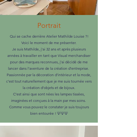
Portrait
Qui se cache derrière Atelier Mathilde Louise
?!
Voici le moment de me présenter.
Je suis Mathilde, j’ai 32 ans et après plusieurs
années à travailler en tant que Visual merchandiser
pour des marques reconnues, j’ai décidé de me
lancer dans l’aventure de la création d’entreprise.
Passionnée par la décoration d’intérieur et la mode,
c’est tout naturellement que je me suis tournée vers
la création d’objets et de bijoux.
C’est ainsi que sont nées les lampes tissées,
imaginées et conçues à la main par mes soins.
Comme vous pouvez le constater je suis toujours
bien entourée ! 💡💡💡