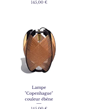
Prix
145,00 €
Lampe
"Copenhague"
couleur ébène
Prix
145,00 €