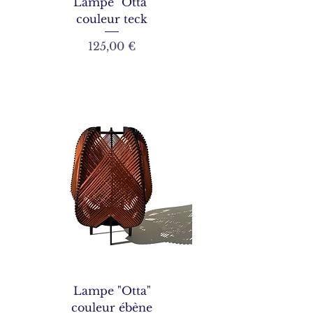
Lampe "Otta"
couleur teck
Prix
125,00 €
Lampe "Otta"
couleur ébène