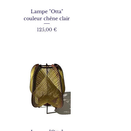
Lampe "Otta"
couleur chêne clair
Prix
125,00 €